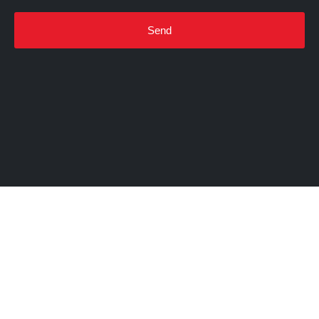
Send
This
field
should
be left
blank