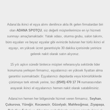
Adana’da ikinci el eşya alımı denilince akla ilk gelen firmalardan biri
olan
ADANA SPOTÇU
, siz değerli müşterilerimize en iyi hizmeti
sunmayı amaçlamaktadır. Yatak odası, oturma grubu, salon takımı,
büro eşyaları ve beyaz eşyalar gibi evinizde bulunan her türlü ikinci el
eşyayı, en yüksek ücret garantisiyle 30 dakika içerisinde yerinize
gelerek nakit olarak satın alıyoruz.
15 yılı aşkın süredir binlerce müşteri referansıyla sektörde lider
konumuna yerleşen firmamız, eşyalarınızı en yüksek fiyattan alma
garantisi sunmaktadır. Eşyalarınızı depolarda veya kömürlüklerde
çürümeye terk etmek yerine, bizi
(0545) 470 17 74
numarasından
arayarak ikinci el eşyalarınızı hemen nakit olarak satabilirsiniz.
Adana’nın hemen her bölgesinde hizmet veren firmamız,
Seyhan
,
Çukurova
,
Yüreğir
,
Kocavezir
,
Güzelyalı
,
Mahfesığmaz
,
Ziyapaşa
,