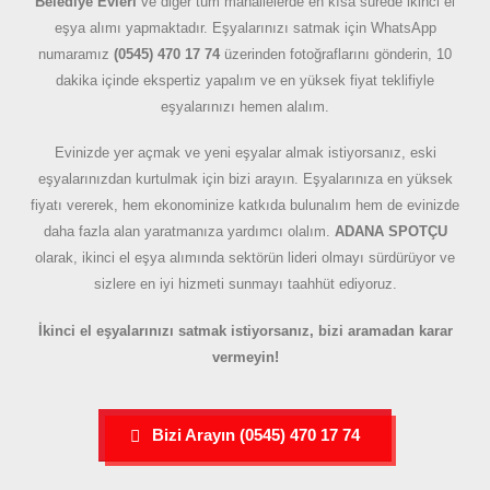
Belediye Evleri
ve diğer tüm mahallelerde en kısa sürede ikinci el
eşya alımı yapmaktadır. Eşyalarınızı satmak için WhatsApp
numaramız
(0545) 470 17 74
üzerinden fotoğraflarını gönderin, 10
dakika içinde ekspertiz yapalım ve en yüksek fiyat teklifiyle
eşyalarınızı hemen alalım.
Evinizde yer açmak ve yeni eşyalar almak istiyorsanız, eski
eşyalarınızdan kurtulmak için bizi arayın. Eşyalarınıza en yüksek
fiyatı vererek, hem ekonominize katkıda bulunalım hem de evinizde
daha fazla alan yaratmanıza yardımcı olalım.
ADANA SPOTÇU
olarak, ikinci el eşya alımında sektörün lideri olmayı sürdürüyor ve
sizlere en iyi hizmeti sunmayı taahhüt ediyoruz.
İkinci el eşyalarınızı satmak istiyorsanız, bizi aramadan karar
vermeyin!
Bizi Arayın (0545) 470 17 74